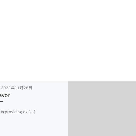
表
2023年11月28日
lavor
 in providing ex […]