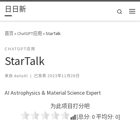
日日新
Skip to content
Search
主
首页
»
ChatGPT应用
»
StarTalk
CHATGPT应用
StarTalk
来自
dailyAI
|
已发表
2023年11月28日
AI Astrophysics & Material Science Expert
为此项目打分吧
[总分:
0
平均分:
0
]