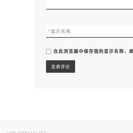
*
显示名称
在此浏览器中保存我的显示名称、
文章导航
上一篇