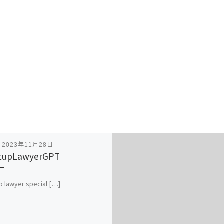
表
2023年11月28日
rtupLawyerGPT
p lawyer special […]