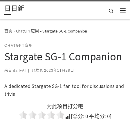
日日新
Skip to content
Search
主
首页
»
ChatGPT应用
»
Stargate SG-1 Companion
CHATGPT应用
Stargate SG-1 Companion
来自
dailyAI
|
已发表
2023年11月28日
A dedicated Stargate SG-1 fan tool for discussions and
trivia.
为此项目打分吧
[总分:
0
平均分:
0
]