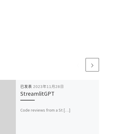
已发表
2023年11月28日
StreamlitGPT
Code reviews from a St […]