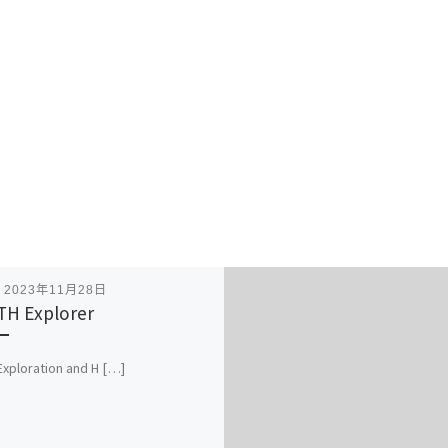
表
2023年11月28日
H Explorer
xploration and H […]