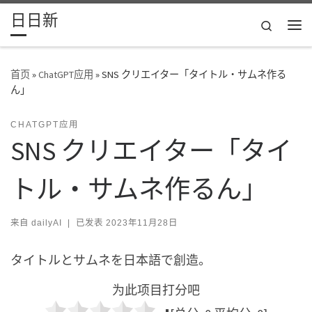
日日新
Skip to content
Search
主
首页
»
ChatGPT应用
»
SNS クリエイター「タイトル・サムネ作る
ん」
CHATGPT应用
SNS クリエイター「タイ
トル・サムネ作るん」
来自
dailyAI
|
已发表
2023年11月28日
タイトルとサムネを日本語で創造。
为此项目打分吧