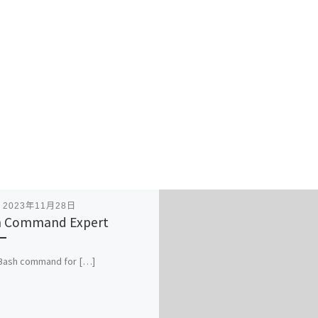
表
2023年11月28日
h Command Expert
 Bash command for […]