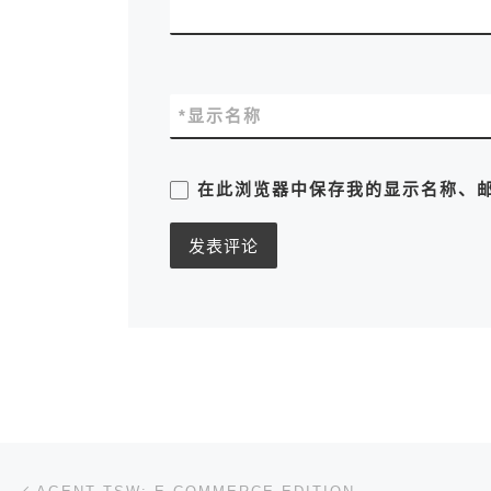
*
显示名称
在此浏览器中保存我的显示名称、
文章导航
上一篇