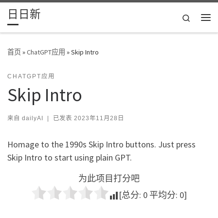
日日新
Skip to content
Search
主
首页
»
ChatGPT应用
»
Skip Intro
CHATGPT应用
Skip Intro
来自
dailyAI
|
已发表
2023年11月28日
Homage to the 1990s Skip Intro buttons. Just press
Skip Intro to start using plain GPT.
为此项目打分吧
[总分:
0
平均分:
0
]