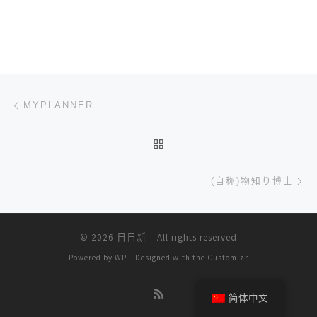
文章导航
上一篇
MYPLANNER
返回文章列表
下
(自称)物知り博士
© 2026
日日新
– All rights reserved
Powered by
WP
– Designed with the
Customizr
简体中文