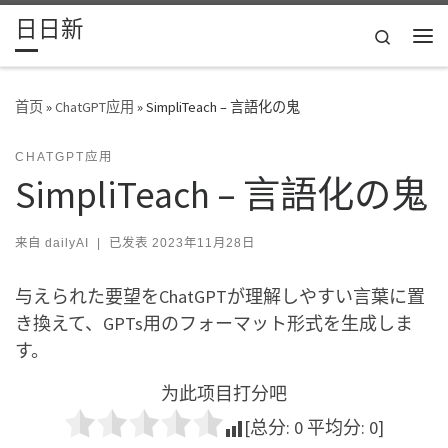
日日新
Skip to content
Search
主
首页
»
ChatGPT应用
»
SimpliTeach – 言語化の鬼
CHATGPT应用
SimpliTeach – 言語化の鬼
来自
dailyAI
|
已发表
2023年11月28日
与えられた要望をChatGPTが理解しやすい言葉に置
き換えて、GPTs用のフォーマット形式を生成しま
す。
为此项目打分吧
[总分:
0
平均分:
0
]