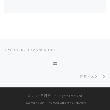
文章导航
上一篇
WEDDING PLANNER GPT
返回文章列表
下
算数マスター
© 2026
日日新
– All rights reserved
Powered by
WP
– Designed with the
Customizr