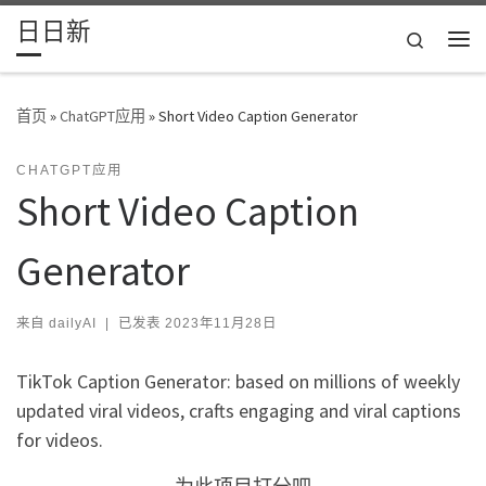
日日新
Skip to content
Search
主
首页
»
ChatGPT应用
»
Short Video Caption Generator
CHATGPT应用
Short Video Caption
Generator
来自
dailyAI
|
已发表
2023年11月28日
TikTok Caption Generator: based on millions of weekly
updated viral videos, crafts engaging and viral captions
for videos.