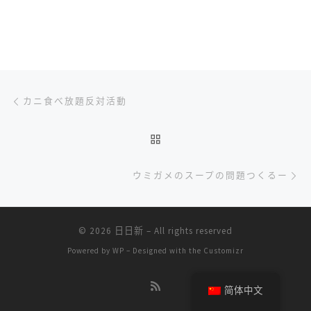
文章导航
上一篇
カニ食べ放題反対活動
返回文章列表
下
ウミガメのスープの問題つくるー
© 2026
日日新
– All rights reserved
Powered by
WP
– Designed with the
Customizr
简体中文