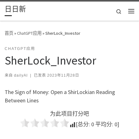
日日新
Skip to content
Search
主
首页
»
ChatGPT应用
»
SherLock_Investor
CHATGPT应用
SherLock_Investor
来自
dailyAI
|
已发表
2023年11月28日
The Sign of Money: Open a ShirLockian Reading
Between Lines
为此项目打分吧
[总分:
0
平均分:
0
]