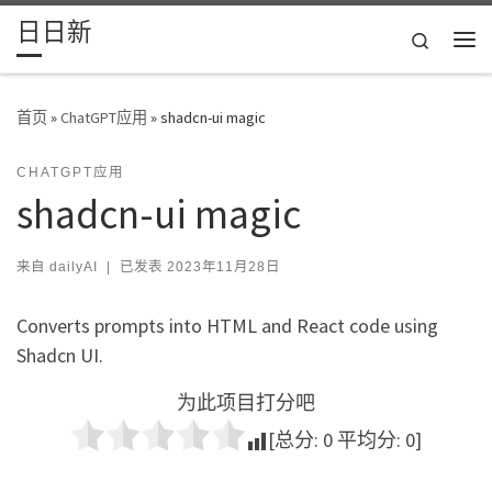
日日新
Skip to content
Search
主
首页
»
ChatGPT应用
»
shadcn-ui magic
CHATGPT应用
shadcn-ui magic
来自
dailyAI
|
已发表
2023年11月28日
Converts prompts into HTML and React code using
Shadcn UI.
为此项目打分吧
[总分:
0
平均分:
0
]