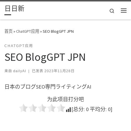
日日新
Skip to content
Search
主
首页
»
ChatGPT应用
»
SEO BlogGPT JPN
CHATGPT应用
SEO BlogGPT JPN
来自
dailyAI
|
已发表
2023年11月28日
日本のブログSEO専門ライティングAI
为此项目打分吧
[总分:
0
平均分:
0
]