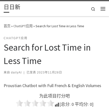
日日新
Skip to content
Search
主
首页
»
ChatGPT应用
»
Search for Lost Time in Less Time
CHATGPT应用
Search for Lost Time in
Less Time
来自
dailyAI
|
已发表
2023年11月28日
Proustian Chatbot with Full French & English Volumes
为此项目打分吧
[总分:
0
平均分:
0
]