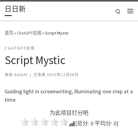
日日新
Skip to content
Search
主
首页
»
ChatGPT应用
»
Script Mystic
CHATGPT应用
Script Mystic
来自
dailyAI
|
已发表
2023年11月28日
Guiding light in screenwriting, illuminating one step at a
time.
为此项目打分吧
[总分:
0
平均分:
0
]