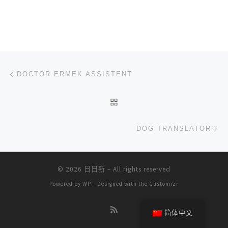
文章导航
上一篇
DOCTOR ERMEK ASSISTENT
返回文章列表
下
DOG TRANSLATOR
© 2026
日日新
– All rights reserved
Powered by
WP
– Designed with the
Customizr
简体中文