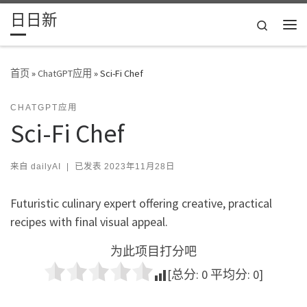
日日新
Skip to content
Search
主
首页
»
ChatGPT应用
»
Sci-Fi Chef
CHATGPT应用
Sci-Fi Chef
来自
dailyAI
|
已发表
2023年11月28日
Futuristic culinary expert offering creative, practical
recipes with final visual appeal.
为此项目打分吧
[总分:
0
平均分:
0
]