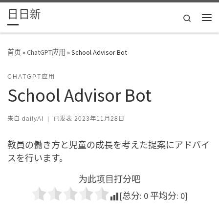
日日新
Skip to content
Search
主
首页
»
ChatGPT应用
»
School Advisor Bot
CHATGPT应用
School Advisor Bot
来自
dailyAI
|
已发表
2023年11月28日
教員の働き方と児童の成長を考えた提案にアドバイ
スを行います。
为此项目打分吧
[总分:
0
平均分:
0
]