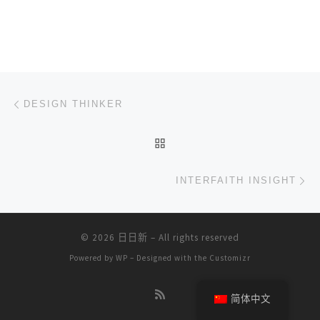
文章导航
上一篇
DESIGN THINKER
返回文章列表
下
INTERFAITH INSIGHT
© 2026
日日新
– All rights reserved
Powered by
WP
– Designed with the
Customizr
简体中文