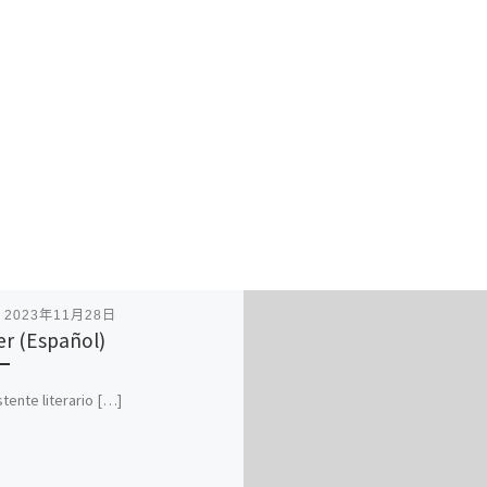
表
2023年11月28日
r (Español)
stente literario […]