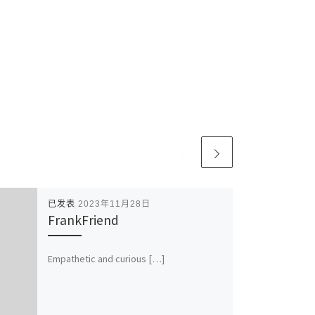
已发表
2023年11月28日
FrankFriend
Empathetic and curious […]