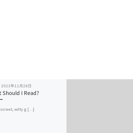
表
2023年11月28日
 Should I Read?
iscreet, witty g […]