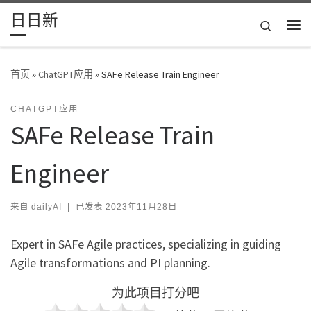
日日新
Skip to content
Search
主
首页
»
ChatGPT应用
»
SAFe Release Train Engineer
CHATGPT应用
SAFe Release Train
Engineer
来自
dailyAI
|
已发表
2023年11月28日
Expert in SAFe Agile practices, specializing in guiding
Agile transformations and PI planning.
为此项目打分吧