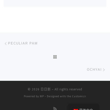
文章导航
上一篇
PECULIAR PAM
返回文章列表
下
OCHYAI
© 2026
日日新
– All rights reserved
Powered by
WP
– Designed with the
Customizr