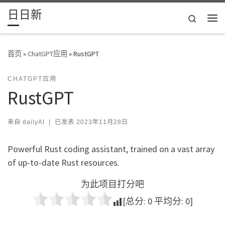
日日新
Skip to content
Search
主
首页
»
ChatGPT应用
»
RustGPT
CHATGPT应用
RustGPT
来自
dailyAI
|
已发表
2023年11月28日
Powerful Rust coding assistant, trained on a vast array
of up-to-date Rust resources.
为此项目打分吧
[总分:
0
平均分:
0
]