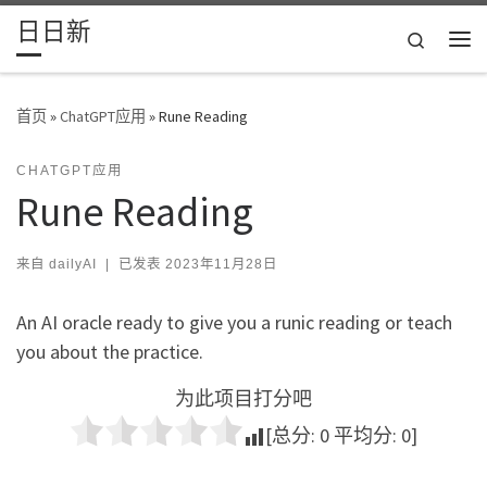
日日新
Skip to content
Search
主
首页
»
ChatGPT应用
»
Rune Reading
CHATGPT应用
Rune Reading
来自
dailyAI
|
已发表
2023年11月28日
An AI oracle ready to give you a runic reading or teach
you about the practice.
为此项目打分吧
[总分:
0
平均分:
0
]