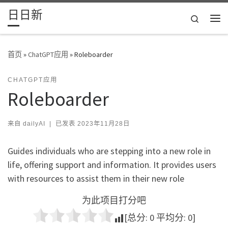
日日新
Skip to content
Search
主
首页
»
ChatGPT应用
»
Roleboarder
CHATGPT应用
Roleboarder
来自
dailyAI
|
已发表
2023年11月28日
Guides individuals who are stepping into a new role in
life, offering support and information. It provides users
with resources to assist them in their new role
为此项目打分吧
[总分:
0
平均分:
0
]