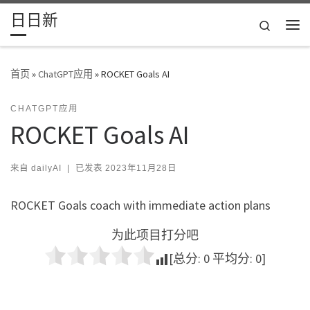
日日新
Skip to content
Search
主
首页
»
ChatGPT应用
»
ROCKET Goals AI
CHATGPT应用
ROCKET Goals AI
来自
dailyAI
|
已发表
2023年11月28日
ROCKET Goals coach with immediate action plans
为此项目打分吧
[总分:
0
平均分:
0
]