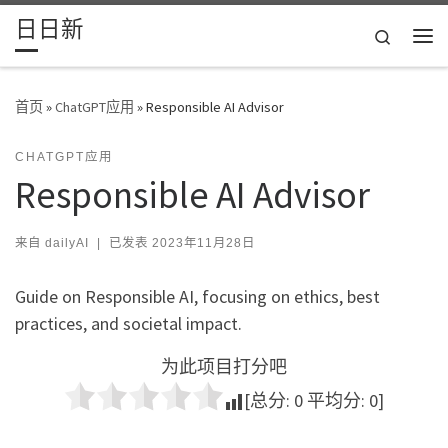
日日新
Skip to content
Search
主
首页
»
ChatGPT应用
»
Responsible AI Advisor
CHATGPT应用
Responsible AI Advisor
来自
dailyAI
|
已发表
2023年11月28日
Guide on Responsible AI, focusing on ethics, best
practices, and societal impact.
为此项目打分吧
[总分:
0
平均分:
0
]