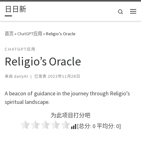
日日新
Skip to content
Search
主
首页
»
ChatGPT应用
»
Religio’s Oracle
CHATGPT应用
Religio’s Oracle
来自
dailyAI
|
已发表
2023年11月28日
A beacon of guidance in the journey through Religio’s
spiritual landscape.
为此项目打分吧
[总分:
0
平均分:
0
]