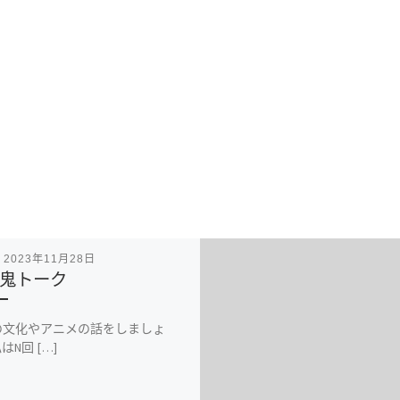
表
2023年11月28日
鬼トーク
の文化やアニメの話をしましょ
はN回 […]