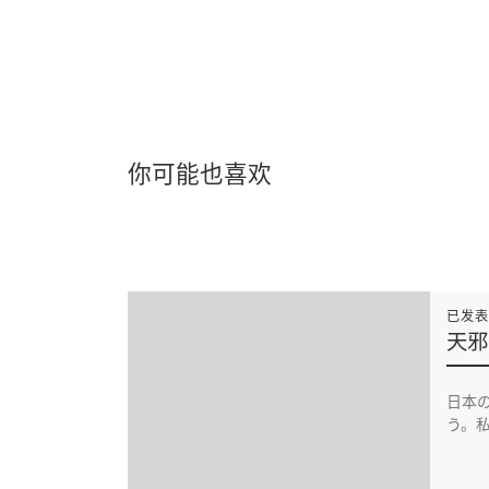
你可能也喜欢
已发
天邪
日本
う。私