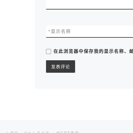
*
显示名称
在此浏览器中保存我的显示名称、
文章导航
上一篇