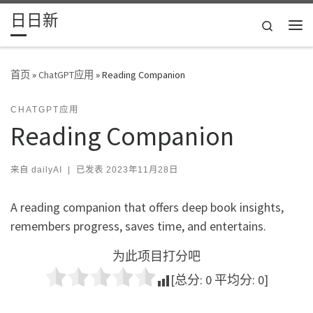
日日新
Skip to content
Search
主
首页
»
ChatGPT应用
»
Reading Companion
CHATGPT应用
Reading Companion
来自
dailyAI
|
已发表
2023年11月28日
A reading companion that offers deep book insights,
remembers progress, saves time, and entertains.
为此项目打分吧
[总分:
0
平均分:
0
]