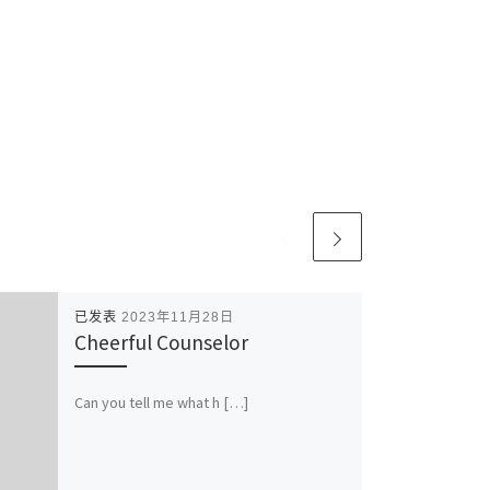
已发表
2023年11月28日
Cheerful Counselor
Can you tell me what h […]