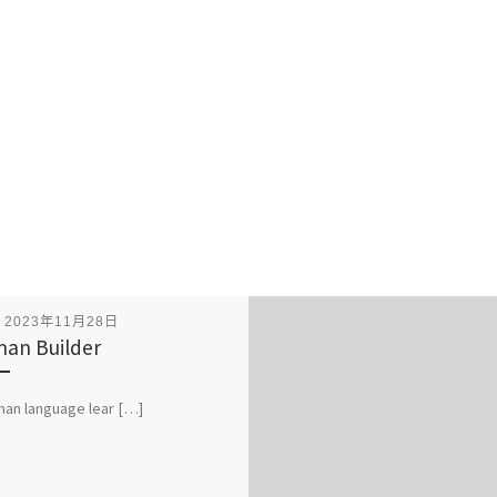
表
2023年11月28日
an Builder
an language lear […]