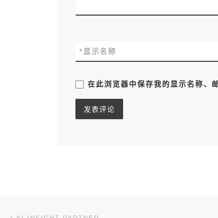
*
显示名称
在此浏览器中保存我的显示名称、
文章导航
上一篇