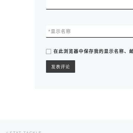
*
显示名称
在此浏览器中保存我的显示名称、
文章导航
上一篇