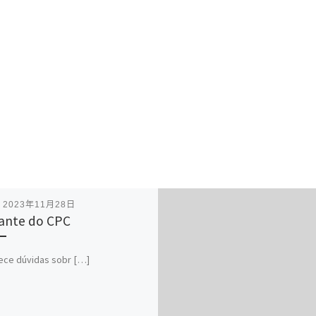
表
2023年11月28日
ante do CPC
ece dúvidas sobr […]