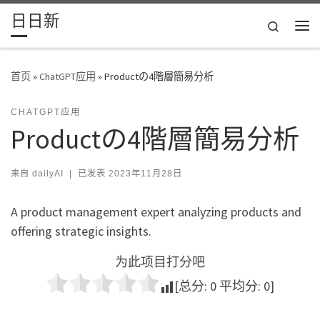
日日新
Skip to content
Search
主
首页
»
ChatGPT应用
»
Productの4階層簡易分析
CHATGPT应用
Productの4階層簡易分析
来自
dailyAI
|
已发表
2023年11月28日
A product management expert analyzing products and
offering strategic insights.
为此项目打分吧
[总分:
0
平均分:
0
]