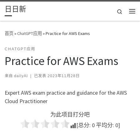
日日新
Skip to content
Search
主
首页
»
ChatGPT应用
»
Practice for AWS Exams
CHATGPT应用
Practice for AWS Exams
来自
dailyAI
|
已发表
2023年11月28日
Expert AWS exam practice and guidance for the AWS
Cloud Practitioner
为此项目打分吧
[总分:
0
平均分:
0
]