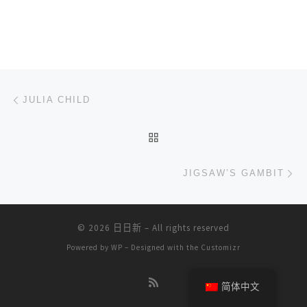
文章导航
上一篇
JULIA CHILD
返回文章列表
下
JIGSAW’S GAMBIT
© 2026
日日新
– All rights reserved
Powered by
WP
– Designed with the
Customizr
简体中文