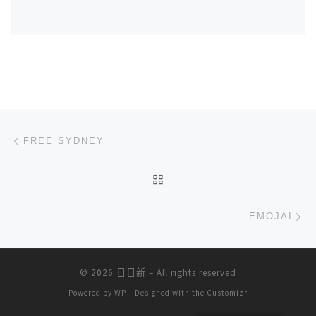
文章导航
上一篇
FREE SYDNEY
返回文章列表
下
EMOJAI
© 2026
日日新
– All rights reserved
Powered by
WP
– Designed with the
Customizr