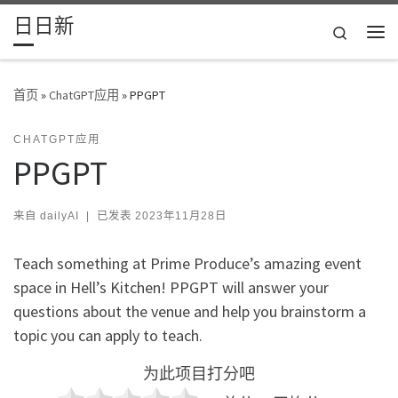
日日新
Skip to content
Search
主
首页
»
ChatGPT应用
»
PPGPT
CHATGPT应用
PPGPT
来自
dailyAI
|
已发表
2023年11月28日
Teach something at Prime Produce’s amazing event
space in Hell’s Kitchen! PPGPT will answer your
questions about the venue and help you brainstorm a
topic you can apply to teach.
为此项目打分吧