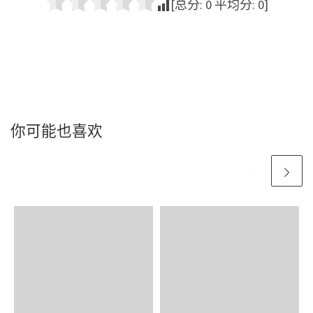
[总分:
0
平均分:
0
]
你可能也喜欢