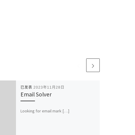
已发表
2023年11月28日
Email Solver
Looking for email mark […]