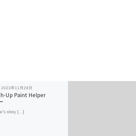
表
2023年11月28日
h-Up Paint Helper
ar’s shiny […]