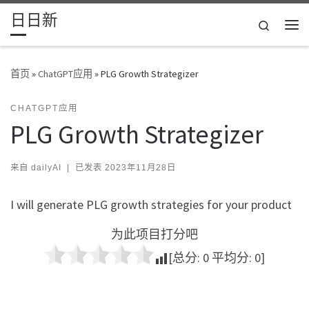
日日新
Skip to content
Search
主
首页
»
ChatGPT应用
»
PLG Growth Strategizer
CHATGPT应用
PLG Growth Strategizer
来自
dailyAI
|
已发表
2023年11月28日
I will generate PLG growth strategies for your product
为此项目打分吧
[总分:
0
平均分:
0
]