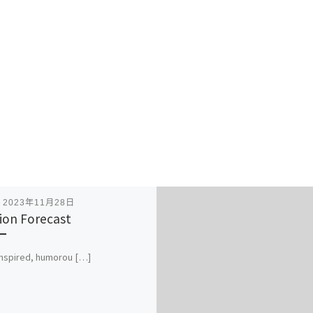
表
2023年11月28日
ion Forecast
nspired, humorou […]