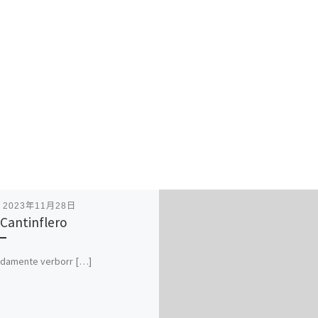
表
2023年11月28日
Cantinflero
idamente verborr […]