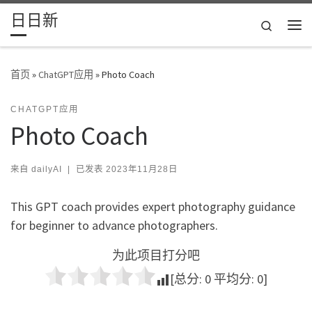
日日新
Skip to content
Search
主
首页
»
ChatGPT应用
»
Photo Coach
CHATGPT应用
Photo Coach
来自
dailyAI
|
已发表
2023年11月28日
This GPT coach provides expert photography guidance
for beginner to advance photographers.
为此项目打分吧
[总分:
0
平均分:
0
]