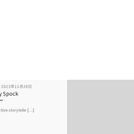
表
2023年11月28日
y Spock
ctive storytelle […]