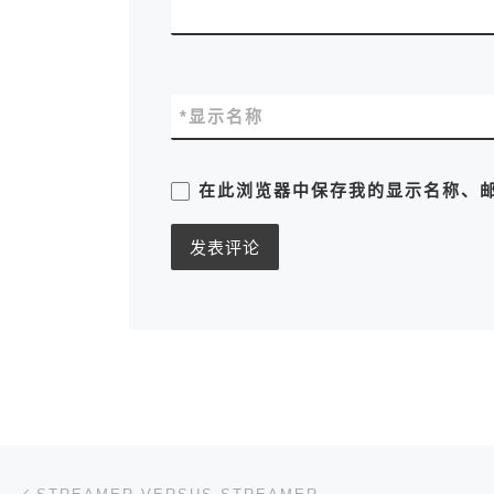
*
显示名称
在此浏览器中保存我的显示名称、
文章导航
上一篇