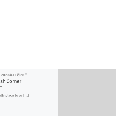
表
2023年11月28日
ish Corner
ndly place to pr […]