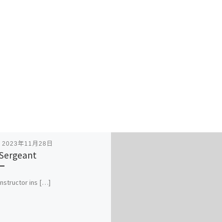
表
2023年11月28日
l Sergeant
 instructor ins […]