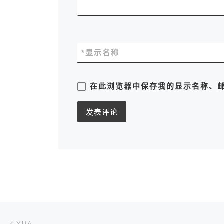
*
显示名称
在此浏览器中保存我的显示名称、
文章导航
上一篇