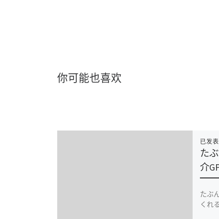
你可能也喜欢
已发
たぶ
介G
たぶ
くれるG