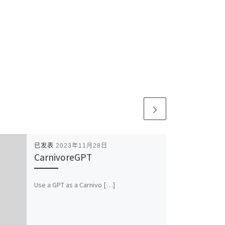
已发表
2023年11月28日
CarnivoreGPT
Use a GPT as a Carnivo […]