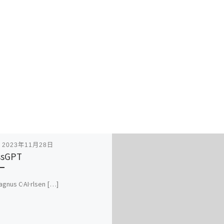
表
2023年11月28日
ssGPT
agnus C·AI·rlsen […]