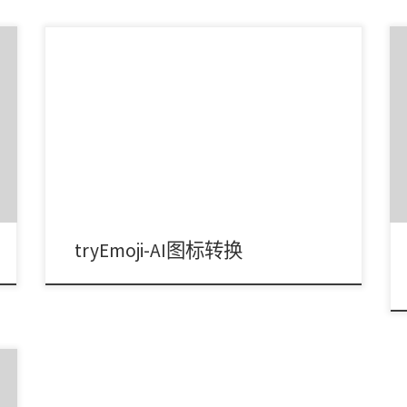
这个网站可以利用AI技术把emoji变成现实3d版本。
这是来自lepton AI的开源项目，背后使 […]
tryEmoji-AI图标转换