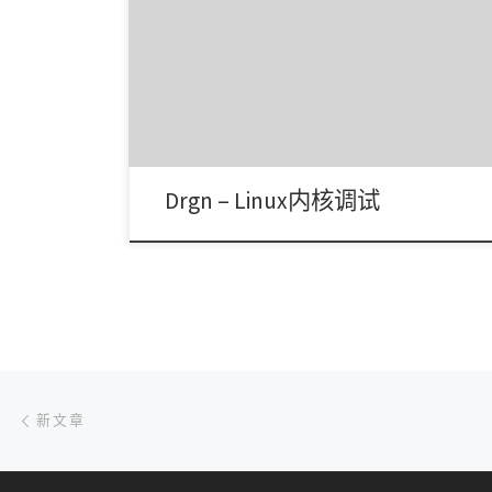
Facebook 的 Linux 内核团队如何大规模调试内核
Drgn – Linux内核调试
文章导航
新文章
新文章