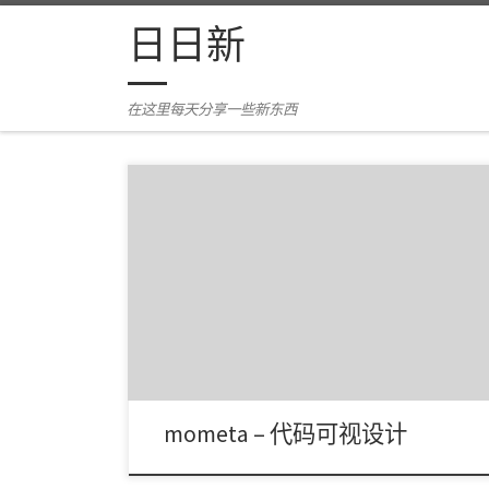
Skip to content
日日新
在这里每天分享一些新东西
百度工程师在 GitHub 开源的一款面向研发的、代码
可视设计编辑平台：mometa。 对低代码平台 […]
mometa – 代码可视设计