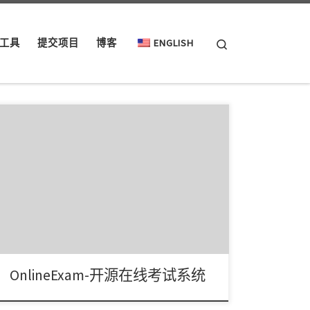
Search
工具
提交项目
博客
ENGLISH
GitHub 上两个开源的在线考试系统，按照不同功
能，可划分为题目管理、答题系统、权限分配、评
卷系统 […]
OnlineExam-开源在线考试系统