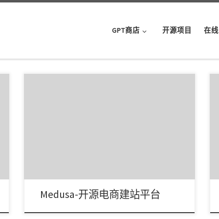
GPT商店
开源项目
在线
Medusa，GitHub 上一个开源的电商建站平台，可基
于各种 UI 组件与 API，用模块拼装的 […]
Medusa-开源电商建站平台