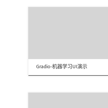
GitHub 上这个名为 Gradio 的开源项目，可在短短几
分钟内，为机器学习模型生成一个简洁、优 […]
Gradio-机器学习UI演示