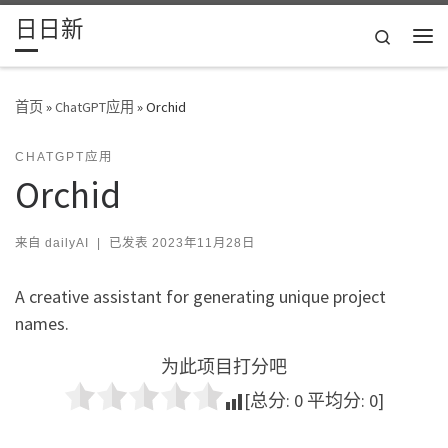
日日新
Skip to content
Search
主
首页
»
ChatGPT应用
»
Orchid
CHATGPT应用
Orchid
来自
dailyAI
|
已发表
2023年11月28日
A creative assistant for generating unique project
names.
为此项目打分吧
[总分:
0
平均分:
0
]