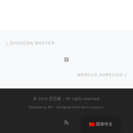
文章导航
上一篇
DUNGEON MASTER
返回文章列表
下
MARCUS AURELIUS
© 2026
日日新
– All rights reserved
Powered by
WP
– Designed with the
Customizr
简体中文