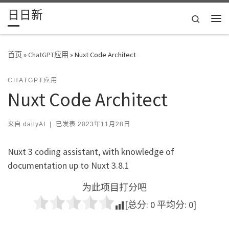
日日新
Skip to content
Search
主
首页
»
ChatGPT应用
»
Nuxt Code Architect
CHATGPT应用
Nuxt Code Architect
来自
dailyAI
|
已发表
2023年11月28日
Nuxt 3 coding assistant, with knowledge of
documentation up to Nuxt 3.8.1
为此项目打分吧
[总分:
0
平均分:
0
]