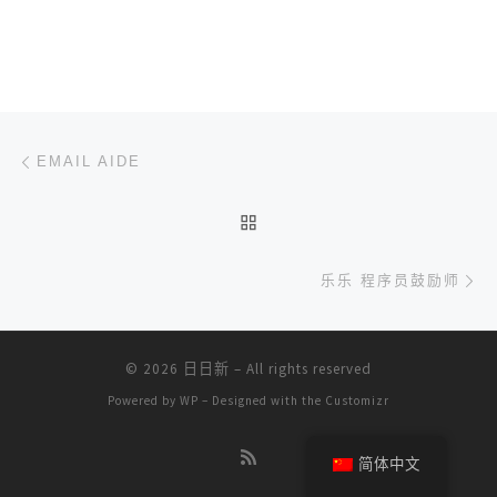
文章导航
上一篇
EMAIL AIDE
返回文章列表
下
乐乐 程序员鼓励师
© 2026
日日新
– All rights reserved
Powered by
WP
– Designed with the
Customizr
简体中文