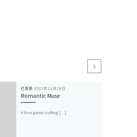
已发表
2023年11月28日
Romantic Muse
A love genie crafting […]