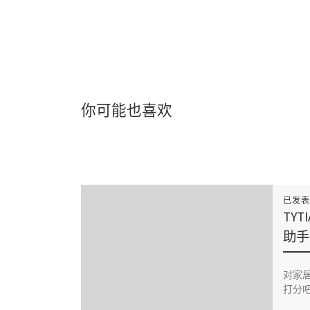
你可能也喜欢
已发
TYTI
助手
对家
打分吧 