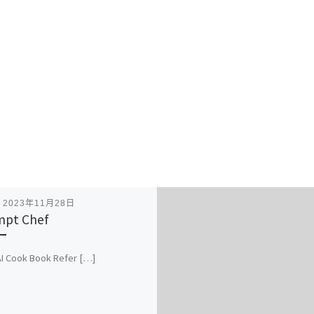
表
2023年11月28日
mpt Chef
I Cook Book Refer […]