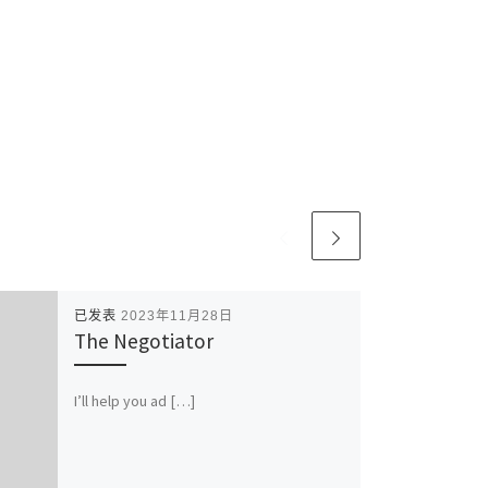
已发表
2023年11月28日
The Negotiator
I’ll help you ad […]